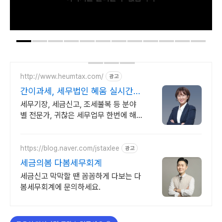
http://www.heumtax.com/
광고
간이과세, 세무법인 혜움 실시간
카톡 상담 지원
세무기장, 세금신고, 조세불복 등 분야
별 전문가, 귀찮은 세무업무 한번에 해
결! 전국 30여 개 지점, 200여 명의 세
무 인력 대기
https://blog.naver.com/jstaxlee
광고
세금의봄 다봄세무회계
세금신고 막막할 땐 꼼꼼하게 다보는 다
봄세무회계에 문의하세요.