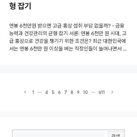
형 잡기
저임금과 고용 안정성: 건강에 미치는 장기적 영향 최저임
금이 낮거나 임금 체불이 ..
연봉 6천만원 받으면 고급 홍삼 섭취 부담 없을까? - 금융
능력과 건강관리의 균형 잡기 서론: 연봉 6천만 원 시대, 고
급 홍삼으로 건강을 챙기기 위한 조건은? 최근 대한민국에
서는 연봉 6천만 원 이상을 버는 직장인들이 늘어나면서 개
인의 재정적 여유도 함께 증가하는 추세입니다. 이에 따라
건강을 위해 고급 홍삼 제품을 구매하거나, 섭취하는 데 있
어 부담이 줄어들었는지 궁금해하는 분들도 많아지고 있습
니다. 특히 홍삼은 면역력 강화와 피로회복, 피부 개선 등
다양한 건강 효과로 인해 인기가 높지만, 고가의 제품을 명
1
···
4
5
6
7
8
9
10
···
611
품으로 간주하는 소비문화 역시 형성되고 있죠. 이 글에서
는 연봉이 높아질수록 건강 증진에 대한 인식과 함께 홍삼
섭취 부담이 얼마나 줄어드는지, 그리고 고급 홍삼의 실질
적 가성비와 안전성, 기타 ..