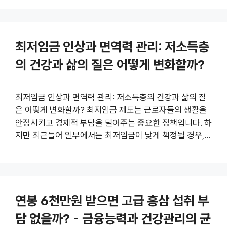
직장인들이 고급 마그네슘 제품을 구매하는 것이 현실적인
지, 어떤 종류의 마그네슘이 있는지, 그리고 건강에 미치는
영향을 자세히 분석하겠습니다. 또한, 관련 정보를 더 자세
최저임금 인상과 면역력 관리: 저소득층
히 알고 싶다면 더 알아보기 링크를 참고하세요. 1. 월급
350만원, 과연 고급 마그네슘 구매는 현실인가? 월급 350
의 건강과 삶의 질은 어떻게 변화할까?
만원은 대한민국에서 상위 10% 안에 드는 수준의 수입입
니다. 이는 기본적인 생활비를 충당하면서도 여유 자금을
일부 건강 관련..
최저임금 인상과 면역력 관리: 저소득층의 건강과 삶의 질
은 어떻게 변화할까? 최저임금 제도는 근로자들의 생활을
안정시키고 경제적 부담을 덜어주는 중요한 정책입니다. 하
지만 최근들어 일부에서는 최저임금이 낮게 책정될 경우,
특히 저소득층의 건강과 면역력 관리에 어떤 영향을 미칠지
에 대한 우려가 커지고 있습니다. 면역력은 우리의 건강을
지키는 핵심적인 요소인데, 만약 최저임금을 받지 못하거나
생활이 어려워지면 건강을 유지하는 데 어떤 어려움이 생길
연봉 6천만원 받으면 고급 홍삼 섭취 부
까요? 이번 포스트에서는 최저임금과 건강, 특히 면역력에
미치는 영향을 꼼꼼히 살펴보겠습니다. 더 알아보기: 구글
담 없을까? - 금융능력과 건강관리의 균
검색 링크 1. 최저임금과 직장인 건강 상태의 연관성 1-1. 최