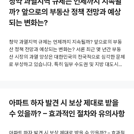
청약 과열지역 규제는 언제까지 지속될
습니다. 구체적인 내용은 아래에서 상세하게 다루어집니다.
아파트 관리사무소 직원 월급 결정 과정: 누가 책임지고 어
까? 앞으로의 부동산 정책 전망과 예상
떻게 정하는가? 아파트 관리사무소 직원들의 월급 책정은
되는 변화는?
단순한 개인 협상이나 회사 내부 정책만으로 이루어지지 않
습니다. 본질적으로는 여러 법..
청약 과열지역 규제는 언제까지 지속될까? 앞으로의 부동
산 정책 전망과 예상되는 변화는? 서론 최근 몇 년간 부동
산 시장의 과열 양상은 대한민국의 전국적으로 심각한 문제
로 부상하고 있습니다. 특히 일부 수도권 및 지방 대도시의
인기 지역에서는 청약 경쟁이 치열해지고, 이는 부동산 가
격 급등과 함께 서민들의 내집 마련이 더 어려워지는 상황
을 초래하고 있습니다. 이러한 문제를 해결하기 위해 정부
는 다양한 규제책을 도입해 왔으며, 특히 청약 과열지역에
아파트 하자 발견 시 보상 제대로 받을
대한 규제 강도를 높여 왔습니다. 최근에는 이런 규제들이
일정 기간 동안 유지될 것인지, 그리고 앞으로 어떤 정책 방
수 있을까? – 효과적인 절차와 유의사항
향으로 나아갈지에 대한 관심이 높아지고 있습니다. 공식
발표와 각종 언론보도를 통해 수정·보완된 정부의 부동산
정책은 앞으로 얼마나 지속될 것인가?..
아파트 하자 발견 시 보상 제대로 받을 수 있을까? – 효과적